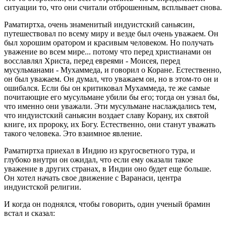
ситуации то, что они считали отброшенным, всплывает снова.
Раматиртха, очень знаменитый индуистский саньясин,
путешествовал по всему миру и везде был очень уважаем. Он
был хорошим оратором и красивым человеком. Но получать
уважение во всем мире... потому что перед христианами он
восславлял Христа, перед евреями - Моисея, перед
мусульманами - Мухаммеда, и говорил о Коране. Естественно,
он был уважаем. Он думал, что уважаем он, но в этом-то он и
ошибался. Если бы он критиковал Мухаммеда, те же самые
почитающие его мусульмане убили бы его; тогда он узнал бы,
что именно они уважали. Эти мусульмане наслаждались тем,
что индуистский саньясин воздает славу Корану, их святой
книге, их пророку, их Богу. Естественно, они станут уважать
такого человека. Это взаимное явление.
Раматиртха приехал в Индию из кругосветного тура, и
глубоко внутри он ожидал, что если ему оказали такое
уважение в других странах, в Индии оно будет еще больше.
Он хотел начать свое движение с Варанаси, центра
индуистской религии.
И когда он поднялся, чтобы говорить, один ученый брамин
встал и сказал: