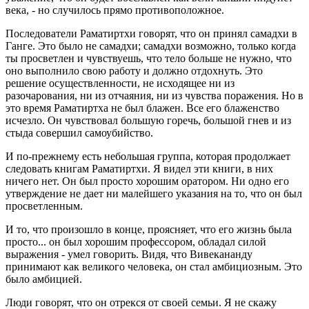
века, - но случилось прямо противоположное.
Последователи Раматиртхи говорят, что он принял самадхи в
Ганге. Это было не самадхи; самадхи возможно, только когда
ты просветлен и чувствуешь, что тело больше не нужно, что
оно выполнило свою работу и должно отдохнуть. Это
решение осуществленности, не исходящее ни из
разочарования, ни из отчаяния, ни из чувства поражения. Но в
это время Раматиртха не был блажен. Все его блаженство
исчезло. Он чувствовал большую горечь, большой гнев и из
стыда совершил самоубийство.
И по-прежнему есть небольшая группа, которая продолжает
следовать книгам Раматиртхи. Я видел эти книги, в них
ничего нет. Он был просто хорошим оратором. Ни одно его
утверждение не дает ни малейшего указания на то, что он был
просветленным.
И то, что произошло в конце, проясняет, что его жизнь была
просто... он был хорошим профессором, обладал силой
выражения - умел говорить. Видя, что Вивекананду
принимают как великого человека, он стал амбициозным. Это
было амбицией.
Люди говорят, что он отрекся от своей семьи. Я не скажу