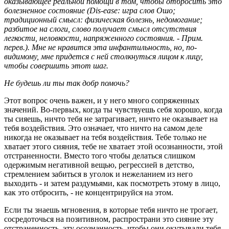
оказывающее реальной помощи в том, чтобы отбросить это
болезненное состояние (Dis-ease: игра слов Ошо;
традиционный смысл: физическая болезнь, недомогание;
разбитое на слоги, слово получает смысл отсутствия
легкости, неловкости, напряженного состояния. - Прим.
перев.). Мне не нравится эта инфантильность, но, по-
видимому, мне придется с ней столкнуться лицом к лицу,
чтобы совершить этот шаг.
Не будешь ли ты так добр помочь?
Этот вопрос очень важен, и у него много сопряженных
значений. Во-первых, когда ты чувствуешь себя хорошо, когда
ты сияешь, ничто тебя не затрагивает, ничто не оказывает на
тебя воздействия. Это означает, что ничто на самом деле
никогда не оказывает на тебя воздействия. Тебе только не
хватает этого сияния, тебе не хватает этой осознанности, этой
отстраненности. Вместо того чтобы делаться слишком
одержимым негативной вещью, регрессией в детство,
стремлением забиться в уголок и нежеланием из него
выходить - и затем раздумьями, как посмотреть этому в лицо,
как это отбросить, - не концентрируйся на этом.
Если ты знаешь мгновения, в которые тебя ничто не трогает,
сосредоточься на позитивном, распространи это сияние эту
отстраненность, эту осознанность, чтобы они окутывали тебя