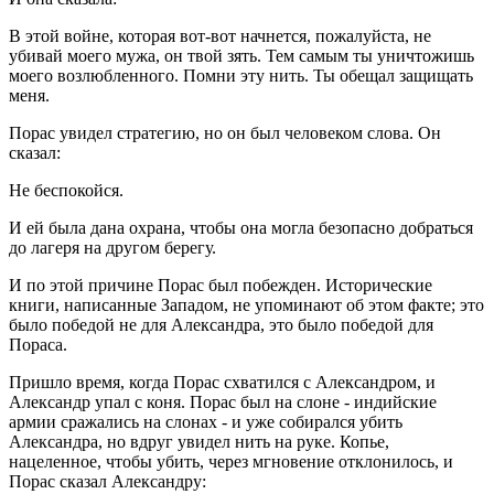
В этой войне, которая вот-вот начнется, пожалуйста, не
убивай моего мужа, он твой зять. Тем самым ты уничтожишь
моего возлюбленного. Помни эту нить. Ты обещал защищать
меня.
Порас увидел стратегию, но он был человеком слова. Он
сказал:
Не беспокойся.
И ей была дана охрана, чтобы она могла безопасно добраться
до лагеря на другом берегу.
И по этой причине Порас был побежден. Исторические
книги, написанные Западом, не упоминают об этом факте; это
было победой не для Александра, это было победой для
Пораса.
Пришло время, когда Порас схватился с Александром, и
Александр упал с коня. Порас был на слоне - индийские
армии сражались на слонах - и уже собирался убить
Александра, но вдруг увидел нить на руке. Копье,
нацеленное, чтобы убить, через мгновение отклонилось, и
Порас сказал Александру: