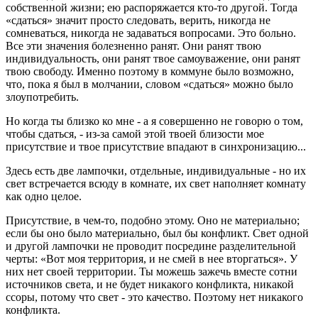
собственной жизни; ею распоряжается кто-то другой. Тогда
«сдаться» значит просто следовать, верить, никогда не
сомневаться, никогда не задаваться вопросами. Это больно.
Все эти значения болезненно ранят. Они ранят твою
индивидуальность, они ранят твое самоуважение, они ранят
твою свободу. Именно поэтому в коммуне было возможно,
что, пока я был в молчании, словом «сдаться» можно было
злоупотребить.
Но когда ты близко ко мне - а я совершенно не говорю о том,
чтобы сдаться, - из-за самой этой твоей близости мое
присутствие и твое присутствие впадают в синхронизацию...
Здесь есть две лампочки, отдельные, индивидуальные - но их
свет встречается всюду в комнате, их свет наполняет комнату
как одно целое.
Присутствие, в чем-то, подобно этому. Оно не материально;
если бы оно было материально, был бы конфликт. Свет одной
и другой лампочки не проводит посредине разделительной
черты: «Вот моя территория, и не смей в нее вторгаться». У
них нет своей территории. Ты можешь зажечь вместе сотни
источников света, и не будет никакого конфликта, никакой
ссоры, потому что свет - это качество. Поэтому нет никакого
конфликта.