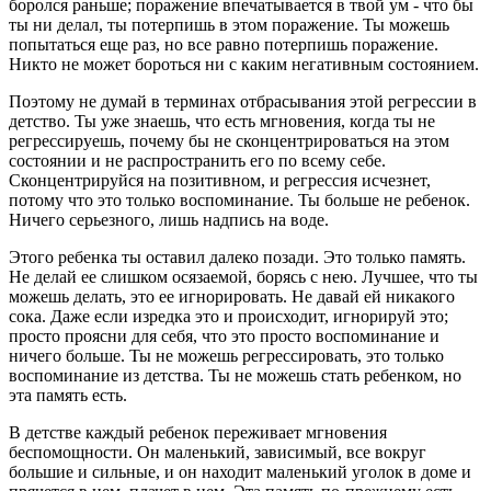
боролся раньше; поражение впечатывается в твой ум - что бы
ты ни делал, ты потерпишь в этом поражение. Ты можешь
попытаться еще раз, но все равно потерпишь поражение.
Никто не может бороться ни с каким негативным состоянием.
Поэтому не думай в терминах отбрасывания этой регрессии в
детство. Ты уже знаешь, что есть мгновения, когда ты не
регрессируешь, почему бы не сконцентрироваться на этом
состоянии и не распространить его по всему себе.
Сконцентрируйся на позитивном, и регрессия исчезнет,
потому что это только воспоминание. Ты больше не ребенок.
Ничего серьезного, лишь надпись на воде.
Этого ребенка ты оставил далеко позади. Это только память.
Не делай ее слишком осязаемой, борясь с нею. Лучшее, что ты
можешь делать, это ее игнорировать. Не давай ей никакого
сока. Даже если изредка это и происходит, игнорируй это;
просто проясни для себя, что это просто воспоминание и
ничего больше. Ты не можешь регрессировать, это только
воспоминание из детства. Ты не можешь стать ребенком, но
эта память есть.
В детстве каждый ребенок переживает мгновения
беспомощности. Он маленький, зависимый, все вокруг
большие и сильные, и он находит маленький уголок в доме и