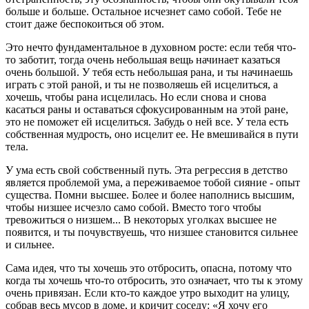
больше и больше. Остальное исчезнет само собой. Тебе не
стоит даже беспокоиться об этом.
Это нечто фундаментальное в духовном росте: если тебя что-
то заботит, тогда очень небольшая вещь начинает казаться
очень большой. У тебя есть небольшая рана, и ты начинаешь
играть с этой раной, и ты не позволяешь ей исцелиться, а
хочешь, чтобы рана исцелилась. Но если снова и снова
касаться раны и оставаться сфокусированным на этой ране,
это не поможет ей исцелиться. Забудь о ней все. У тела есть
собственная мудрость, оно исцелит ее. Не вмешивайся в пути
тела.
У ума есть свой собственный путь. Эта регрессия в детство
является проблемой ума, а переживаемое тобой сияние - опыт
существа. Помни высшее. Более и более наполнись высшим,
чтобы низшее исчезло само собой. Вместо того чтобы
тревожиться о низшем... В некоторых уголках высшее не
появится, и ты почувствуешь, что низшее становится сильнее
и сильнее.
Сама идея, что ты хочешь это отбросить, опасна, потому что
когда ты хочешь что-то отбросить, это означает, что ты к этому
очень привязан. Если кто-то каждое утро выходит на улицу,
собрав весь мусор в доме, и кричит соседу: «Я хочу его