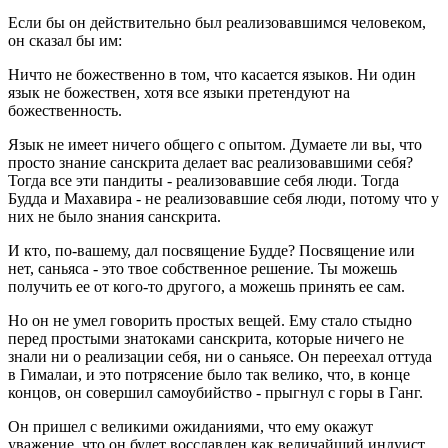
Если бы он действительно был реализовавшимся человеком,
он сказал бы им:
Ничто не божественно в том, что касается языков. Ни один
язык не божествен, хотя все языки претендуют на
божественность.
Язык не имеет ничего общего с опытом. Думаете ли вы, что
просто знание санскрита делает вас реализовавшими себя?
Тогда все эти пандиты - реализовавшие себя люди. Тогда
Будда и Махавира - не реализовавшие себя люди, потому что у
них не было знания санскрита.
И кто, по-вашему, дал посвящение Будде? Посвящение или
нет, саньяса - это твое собственное решение. Ты можешь
получить ее от кого-то другого, а можешь принять ее сам.
Но он не умел говорить простых вещей. Ему стало стыдно
перед простыми знатоками санскрита, которые ничего не
знали ни о реализации себя, ни о саньясе. Он переехал оттуда
в Гималаи, и это потрясение было так велико, что, в конце
концов, он совершил самоубийство - прыгнул с горы в Ганг.
Он пришел с великими ожиданиями, что ему окажут
уважение, что он будет восславлен как величайший индуист