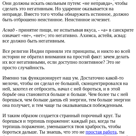
Они должны искать окольным путем: «не неправда», чтобы
сделать это негативным. Но ударение оказывается на
неправде. Вместо того чтобы обнаружить истинное, должно
быть отброшено неистинное. Неистинное исчезнет.
Асвад
- принятие пищи, не испытывая вкуса, - «а» в санскрите
означает «не», «нет»; это негативно. Ахимса, астейя, асвад:
все должно быть негативным.
Все религии Индии приняли эти принципы, и никто во всей
истории не обратил внимания на простой факт: зачем делать
их все негативными, если доступно позитивное? Это не
просто случайность.
Именно так функционирует наш ум. Достаточно какой-то
мелочи, чтобы он сделал ее большой, сконцентрировался на
ней, захотел ее отбросить, начал с ней бороться, и в этой
борьбе она становится больше и больше. Чем более ты с ней
борешься, чем больше даешь ей энергии, тем больше энергии
она получает, и тем чаще ты оказываешься побежденным.
И таким образом создается странный порочный круг. Ты
борешься и терпишь поражение: каждый раз, когда ты
терпишь поражение, уменьшается твоя храбрость, чтобы
бороться дальше. Ты знаешь, что это не
простая работа
, ты