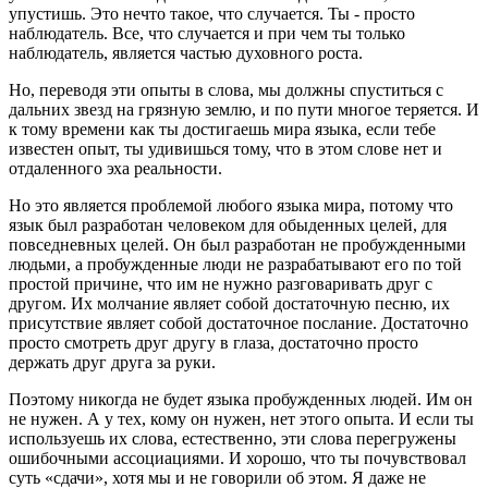
упустишь. Это нечто такое, что случается. Ты - просто
наблюдатель. Все, что случается и при чем ты только
наблюдатель, является частью духовного роста.
Но, переводя эти опыты в слова, мы должны спуститься с
дальних звезд на грязную землю, и по пути многое теряется. И
к тому времени как ты достигаешь мира языка, если тебе
известен опыт, ты удивишься тому, что в этом слове нет и
отдаленного эха реальности.
Но это является проблемой любого языка мира, потому что
язык был разработан человеком для обыденных целей, для
повседневных целей. Он был разработан не пробужденными
людьми, а пробужденные люди не разрабатывают его по той
простой причине, что им не нужно разговаривать друг с
другом. Их молчание являет собой достаточную песню, их
присутствие являет собой достаточное послание. Достаточно
просто смотреть друг другу в глаза, достаточно просто
держать друг друга за руки.
Поэтому никогда не будет языка пробужденных людей. Им он
не нужен. А у тех, кому он нужен, нет этого опыта. И если ты
используешь их слова, естественно, эти слова перегружены
ошибочными ассоциациями. И хорошо, что ты почувствовал
суть «сдачи», хотя мы и не говорили об этом. Я даже не