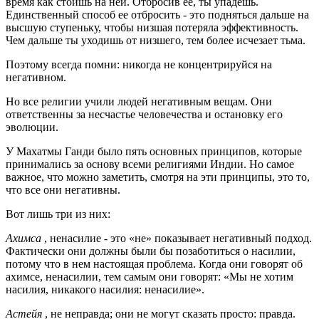
время как стоишь на ней. Отбросив ее, ты упадешь.
Единственный способ ее отбросить - это подняться дальше на
высшую ступеньку, чтобы низшая потеряла эффективность.
Чем дальше ты уходишь от низшего, тем более исчезает тьма.
Поэтому всегда помни: никогда не концентрируйся на
негативном.
Но все религии учили людей негативным вещам. Они
ответственны за несчастье человечества и остановку его
эволюции.
У Махатмы Ганди было пять основных принципов, которые
принимались за основу всеми религиями Индии. Но самое
важное, что можно заметить, смотря на эти принципы, это то,
что все они негативны.
Вот лишь три из них:
Ахимса
, ненасилие - это «не» показывает негативный подход.
Фактически они должны были бы позаботиться о насилии,
потому что в нем настоящая проблема. Когда они говорят об
ахимсе, ненасилии, тем самым они говорят: «Мы не хотим
насилия, никакого насилия: ненасилие».
Астейя
, не неправда; они не могут сказать просто: правда.