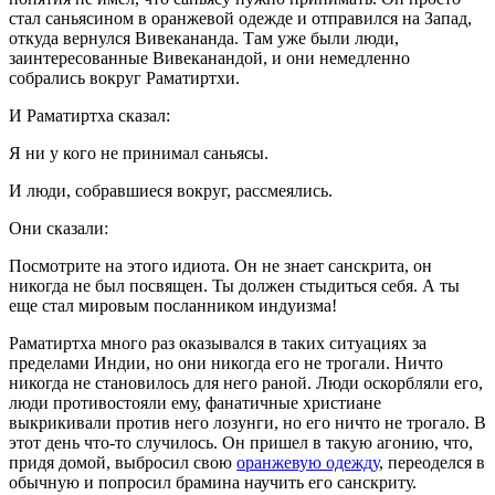
стал саньясином в оранжевой одежде и отправился на Запад,
откуда вернулся Вивекананда. Там уже были люди,
заинтересованные Вивеканандой, и они немедленно
собрались вокруг Раматиртхи.
И Раматиртха сказал:
Я ни у кого не принимал саньясы.
И люди, собравшиеся вокруг, рассмеялись.
Они сказали:
Посмотрите на этого идиота. Он не знает санскрита, он
никогда не был посвящен. Ты должен стыдиться себя. А ты
еще стал мировым посланником индуизма!
Раматиртха много раз оказывался в таких ситуациях за
пределами Индии, но они никогда его не трогали. Ничто
никогда не становилось для него раной. Люди оскорбляли его,
люди противостояли ему, фанатичные христиане
выкрикивали против него лозунги, но его ничто не трогало. В
этот день что-то случилось. Он пришел в такую агонию, что,
придя домой, выбросил свою
оранжевую одежду
, переоделся в
обычную и попросил брамина научить его санскриту.