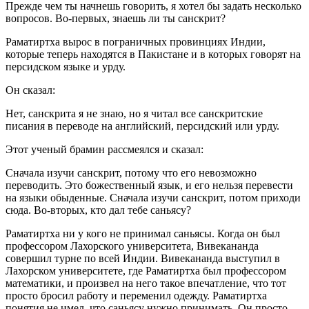
Прежде чем ты начнешь говорить, я хотел бы задать несколько
вопросов. Во-первых, знаешь ли ты санскрит?
Раматиртха вырос в пограничных провинциях Индии,
которые теперь находятся в Пакистане и в которых говорят на
персидском языке и урду.
Он сказал:
Нет, санскрита я не знаю, но я читал все санскритские
писания в переводе на английский, персидский или урду.
Этот ученый брамин рассмеялся и сказал:
Сначала изучи санскрит, потому что его невозможно
переводить. Это божественный язык, и его нельзя перевести
на языки обыденные. Сначала изучи санскрит, потом приходи
сюда. Во-вторых, кто дал тебе саньясу?
Раматиртха ни у кого не принимал саньясы. Когда он был
профессором Лахорского университета, Вивекананда
совершил турне по всей Индии. Вивекананда выступил в
Лахорском университете, где Раматиртха был профессором
математики, и произвел на него такое впечатление, что тот
просто бросил работу и переменил одежду. Раматиртха
понятия не имел, что саньясу нужно принимать. Он просто