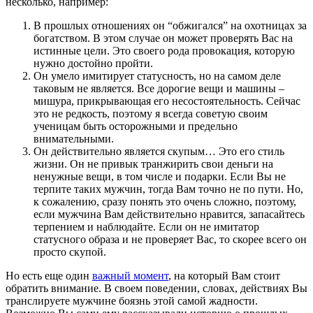
несколько, например:
В прошлых отношениях он “обжигался” на охотницах за
богатством. В этом случае он может проверять Вас на
истинные цели. Это своего рода провокация, которую
нужно достойно пройти.
Он умело имитирует статусность, но на самом деле
таковым не является. Все дорогие вещи и машины –
мишура, прикрывающая его несостоятельность. Сейчас
это не редкость, поэтому я всегда советую своим
ученицам быть осторожными и предельно
внимательными.
Он действительно является скупым… Это его стиль
жизни. Он не привык транжирить свои деньги на
ненужные вещи, в том числе и подарки. Если Вы не
терпите таких мужчин, тогда Вам точно не по пути. Но,
к сожалению, сразу понять это очень сложно, поэтому,
если мужчина Вам действительно нравится, запасайтесь
терпением и наблюдайте. Если он не имитатор
статусного образа и не проверяет Вас, то скорее всего он
просто скупой.
Но есть еще один
важный момент
, на который Вам стоит
обратить внимание. В своем поведении, словах, действиях Вы
транслируете мужчине боязнь этой самой жадности.