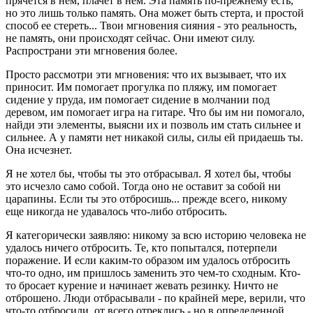
прячется в нем, плачет в нем. Эта память по-прежнему есть,
но это лишь только память. Она может быть стерта, и простой
способ ее стереть... Твои мгновения сияния - это реальность,
не память, они происходят сейчас. Они имеют силу.
Распространи эти мгновения более.
Просто рассмотри эти мгновения: что их вызывает, что их
приносит. Им помогает прогулка по пляжу, им помогает
сидение у пруда, им помогает сидение в молчании под
деревом, им помогает игра на гитаре. Что бы им ни помогало,
найди эти элементы, выясни их и позволь им стать сильнее и
сильнее. А у памяти нет никакой силы, силы ей придаешь ты.
Она исчезнет.
Я не хотел бы, чтобы ты это отбрасывал. Я хотел бы, чтобы
это исчезло само собой. Тогда оно не оставит за собой ни
царапины. Если ты это отбросишь... прежде всего, никому
еще никогда не удавалось что-либо отбросить.
Я категорически заявляю: никому за всю историю человека не
удалось ничего отбросить. Те, кто попытался, потерпели
поражение. И если каким-то образом им удалось отбросить
что-то одно, им пришлось заменить это чем-то сходным. Кто-
то бросает курение и начинает жевать резинку. Ничто не
отброшено. Люди отбрасывали - по крайней мере, верили, что
что-то отбросили, от всего отреклись - но в определенной