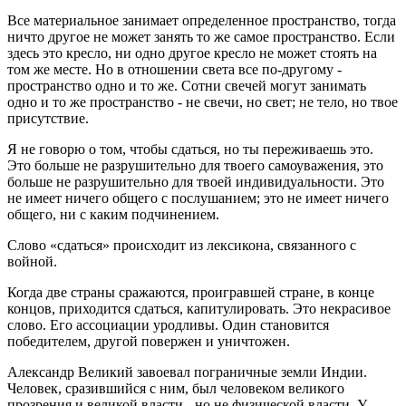
Все материальное занимает определенное пространство, тогда
ничто другое не может занять то же самое пространство. Если
здесь это кресло, ни одно другое кресло не может стоять на
том же месте. Но в отношении света все по-другому -
пространство одно и то же. Сотни свечей могут занимать
одно и то же пространство - не свечи, но свет; не тело, но твое
присутствие.
Я не говорю о том, чтобы сдаться, но ты переживаешь это.
Это больше не разрушительно для твоего самоуважения, это
больше не разрушительно для твоей индивидуальности. Это
не имеет ничего общего с послушанием; это не имеет ничего
общего, ни с каким подчинением.
Слово «сдаться» происходит из лексикона, связанного с
войной.
Когда две страны сражаются, проигравшей стране, в конце
концов, приходится сдаться, капитулировать. Это некрасивое
слово. Его ассоциации уродливы. Один становится
победителем, другой повержен и уничтожен.
Александр Великий завоевал пограничные земли Индии.
Человек, сразившийся с ним, был человеком великого
прозрения и великой власти - но не физической власти. У