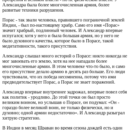
Александра была более многочисленная армия, более
развитые техники разрушения.
Порас - так звали человека, правившего пограничной землей
Индии, - был по-настоящему храбр. Само его имя «Порас»
значит храбрый, подлинный человек. И Александр впервые
испугался; хотя у него и была большая армия, но у него не
было духовного качества, которое было в Порасе, такой
медитативности, такого присутствия.
Александр слышал много историй о Порасе: никто никогда не
мог завоевать его землю, хотя на нее нападали более
многочисленные армии. В этом человеке что-то было, и само
его присутствие делало армию в десять раз больше. Его люди
чувствовали, что их победа несомненна, потому что ими
предводительствует Порас, а Порас не знает поражений.
Александр впервые внутреннее задрожал, впервые повел себя
как политик - уродливо. До этой точки он был просто
великим воином, но услышав о Порасе, он подумал: «Он -
гораздо более великий воин, не только физически, но и
духовно; одной армии недостаточно». И Александр разыграл
хитрую стратегию.
В Индии в месяц Шраван во время сезона дождей есть один