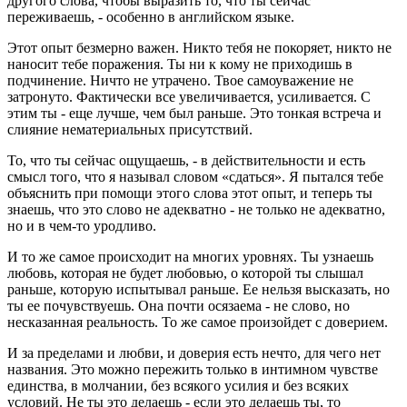
другого слова, чтобы выразить то, что ты сейчас
переживаешь, - особенно в английском языке.
Этот опыт безмерно важен. Никто тебя не покоряет, никто не
наносит тебе поражения. Ты ни к кому не приходишь в
подчинение. Ничто не утрачено. Твое самоуважение не
затронуто. Фактически все увеличивается, усиливается. С
этим ты - еще лучше, чем был раньше. Это тонкая встреча и
слияние нематериальных присутствий.
То, что ты сейчас ощущаешь, - в действительности и есть
смысл того, что я называл словом «сдаться». Я пытался тебе
объяснить при помощи этого слова этот опыт, и теперь ты
знаешь, что это слово не адекватно - не только не адекватно,
но и в чем-то уродливо.
И то же самое происходит на многих уровнях. Ты узнаешь
любовь, которая не будет любовью, о которой ты слышал
раньше, которую испытывал раньше. Ее нельзя высказать, но
ты ее почувствуешь. Она почти осязаема - не слово, но
несказанная реальность. То же самое произойдет с доверием.
И за пределами и любви, и доверия есть нечто, для чего нет
названия. Это можно пережить только в интимном чувстве
единства, в молчании, без всякого усилия и без всяких
условий. Не ты это делаешь - если это делаешь ты, то