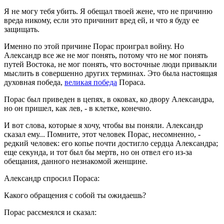
Я не могу тебя убить. Я обещал твоей жене, что не причиню
вреда никому, если это причинит вред ей, и что я буду ее
защищать.
Именно по этой причине Порас проиграл войну. Но
Александр все же не мог понять, потому что не мог понять
путей Востока, не мог понять, что восточные люди привыкли
мыслить в совершенно других терминах. Это была настоящая
духовная победа,
великая победа
Пораса.
Порас был приведен в цепях, в оковах, ко двору Александра,
но он пришел, как лев, - в клетке, конечно.
И вот слова, которые я хочу, чтобы вы поняли. Александр
сказал ему... Помните, этот человек Порас, несомненно, -
редкий человек: его копье почти достигло сердца Александра;
еще секунда, и тот был бы мертв, но он отвел его из-за
обещания, данного незнакомой женщине.
Александр спросил Пораса:
Какого обращения с собой ты ожидаешь?
Порас рассмеялся и сказал: