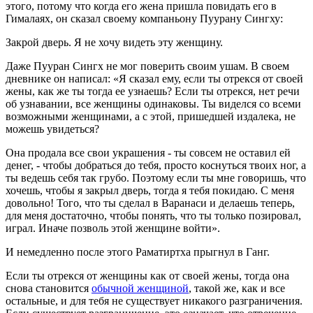
этого, потому что когда его жена пришла повидать его в
Гималаях, он сказал своему компаньону Пуурану Сингху:
Закрой дверь. Я не хочу видеть эту женщину.
Даже Пууран Сингх не мог поверить своим ушам. В своем
дневнике он написал: «Я сказал ему, если ты отрекся от своей
жены, как же ты тогда ее узнаешь? Если ты отрекся, нет речи
об узнавании, все женщины одинаковы. Ты виделся со всеми
возможными женщинами, а с этой, пришедшей издалека, не
можешь увидеться?
Она продала все свои украшения - ты совсем не оставил ей
денег, - чтобы добраться до тебя, просто коснуться твоих ног, а
ты ведешь себя так грубо. Поэтому если ты мне говоришь, что
хочешь, чтобы я закрыл дверь, тогда я тебя покидаю. С меня
довольно! Того, что ты сделал в Варанаси и делаешь теперь,
для меня достаточно, чтобы понять, что ты только позировал,
играл. Иначе позволь этой женщине войти».
И немедленно после этого Раматиртха прыгнул в Ганг.
Если ты отрекся от женщины как от своей жены, тогда она
снова становится
обычной женщиной
, такой же, как и все
остальные, и для тебя не существует никакого разграничения.