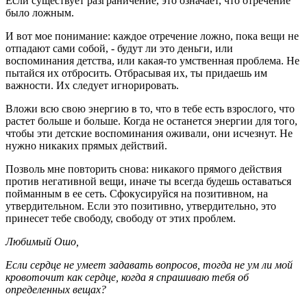
Если существует разграничение, это означает, что отречение
было ложным.
И вот мое понимание: каждое отречение ложно, пока вещи не
отпадают сами собой, - будут ли это деньги, или
воспоминания детства, или какая-то умственная проблема. Не
пытайся их отбросить. Отбрасывая их, ты придаешь им
важности. Их следует игнорировать.
Вложи всю свою энергию в то, что в тебе есть взрослого, что
растет больше и больше. Когда не останется энергии для того,
чтобы эти детские воспоминания оживали, они исчезнут. Не
нужно никаких прямых действий.
Позволь мне повторить снова: никакого прямого действия
против негативной вещи, иначе ты всегда будешь оставаться
пойманным в ее сеть. Сфокусируйся на позитивном, на
утвердительном. Если это позитивно, утвердительно, это
принесет тебе свободу, свободу от этих проблем.
Любимый Ошо,
Если сердце не умеет задавать вопросов, тогда не ум ли мой
кровоточит как сердце, когда я спрашиваю тебя об
определенных вещах?