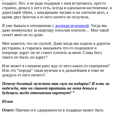
подарил. Нет, я не ради подарков с ним встречаюсь, просто
странно, деньги у него есть, всегда в идеальном костюмчике, в
дорогущей обуви, с шикарными часами и на элитном авто, а
кроме двух букетов я от него ничего не получила.
Я уже бывала в отношениях с
жадным мужчиной
. Тогда мы
даже коммуналку за квартиру пополам платили… Мне такой
сюжет явно не по душе.
Мне кажется, что он скупой. Даже когда мы ходили в дорогие
рестораны, я старалась заказывать что-то подешевле и
попроще, вдруг он не станет платить за меня. Слава богу
такого не было, но вдруг?
Или может я слишком рано жду от него каких-то сюрпризов?
Или это “порода” такая мужчин и в дальнейшем я тоже не
дождусь от него ничего?
Почему богатый мужчина так скуп на подарки? И есть ли
надежда, что он станет тратить на меня деньги в
будущем, когда отношения окрепнут?
”
Юлия
Ответ:
Причин его сдержанности в подарках может быть