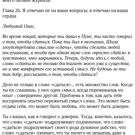
моего онлайн журнала!
Глава 26. Я отвечаю не на ваши вопросы; я отвечаю на ваши
сердца
Любимый Ошо,
Во время лекций, которые ты давал в Пуне, ты часто говорил
о том, чтобы сдаться. Пока ты был в молчании, Шила
злоупотребляла смыслом «сдачи», чтобы сделать людей
послушными, и тогда при одном звуке слов «просто сдайся» я
чувствовал, что закрываюсь. Теперь, будучи здесь с тобой,
слово «сдаться» не только достигает моего ума и существа,
но и мне комфортен его истинный смысл. Не будешь ли ты
так добр, рассказать о том, чтобы сдаться?
Дело не только в слове «сдаться»... есть множество слов. Когда
ты их слышишь, у них один смысл, когда переживаешь их
опыт - совершенно другой. Проблема в том, как дать тебе
воспринять опытно пережитый смысл слова. Это может быть
отдача себя, это может быть любовь, это может быть доверие.
Ты слышал, как я говорил о доверии. Тогда, конечно, казалось,
что слово «сдаться» подразумевает подчинение, что слово
«сдаться» подразумевает своего рода духовное рабство, что
слово «сдаться» означает, что ты ничего не решаешь даже в