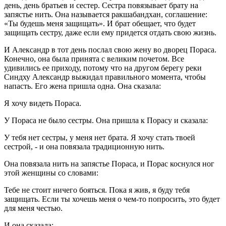
день, день братьев и сестер. Сестра повязывает брату на
запястье нить. Она называется ракшабандхан, соглашение:
«Ты будешь меня защищать». И брат обещает, что будет
защищать сестру, даже если ему придется отдать свою жизнь.
И Александр в тот день послал свою жену во дворец Пораса.
Конечно, она была принята с великим почетом. Все
удивились ее приходу, потому что на другом берегу реки
Синдху Александр выжидал правильного момента, чтобы
напасть. Его жена пришла одна. Она сказала:
Я хочу видеть Пораса.
У Пораса не было сестры. Она пришла к Порасу и сказала:
У тебя нет сестры, у меня нет брата. Я хочу стать твоей
сестрой, - и она повязала традиционную нить.
Она повязала нить на запястье Пораса, и Порас коснулся ног
этой женщины со словами:
Тебе не стоит ничего бояться. Пока я жив, я буду тебя
защищать. Если ты хочешь меня о чем-то попросить, это будет
для меня честью.
И она сказала: